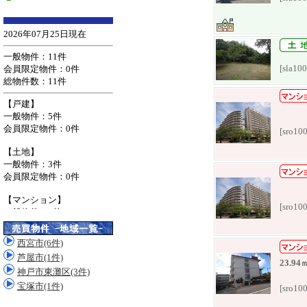
[sla10
[sro10
[sro10
西宮市(6件)
芦屋市(1件)
23.94
神戸市東灘区(3件)
宝塚市(1件)
[sro10