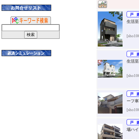
生活至
[sho10
生活至
[sho10
ーフ車
[sho10
場ハイ