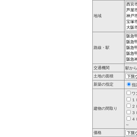
地域
路線・駅
交通機関
駅か
土地の面積
新築の指定
指
ワ
１
２
建物の間取り
３
４
～
価格