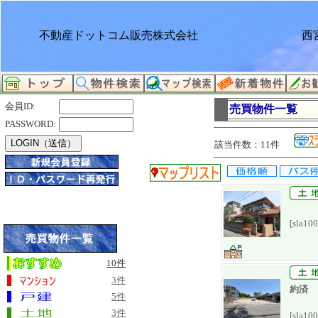
不動産ドットコム販売株式会社
西
会員ID:
売買物件一覧
PASSWORD:
該当件数：11件
[sla10
10件
3件
約済
5件
3件
[sla10